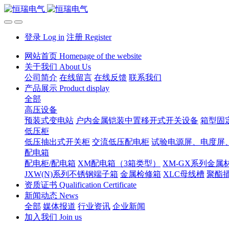
登录 Log in
注册 Register
网站首页 Homepage of the website
关于我们 About Us
公司简介
在线留言
在线反馈
联系我们
产品展示 Product display
全部
高压设备
预装式变电站
户内金属铠装中置移开式开关设备
箱型固
低压柜
低压抽出式开关柜
交流低压配电柜
试验电源屏、电度屏
配电箱
配电柜/配电箱
XM配电箱（3箱类型）
XM-GX系列金属
JXW(N)系列不锈钢端子箱
金属检修箱
XLC母线槽
聚酯
资质证书 Qualification Certificate
新闻动态 News
全部
媒体报道
行业资讯
企业新闻
加入我们 Join us