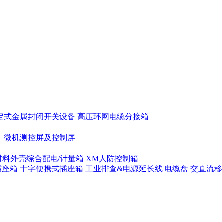
定式金属封闭开关设备
高压环网电缆分接箱
、微机测控屏及控制屏
材料外壳综合配电/计量箱
XM人防控制箱
插座箱
十字便携式插座箱
工业排查&电源延长线
电缆盘
交直流移